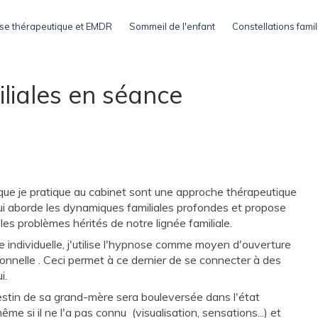
e thérapeutique et EMDR
Sommeil de l'enfant
Constellations famil
iliales en séance
s que je pratique au cabinet sont une approche thérapeutique
qui aborde les dynamiques familiales profondes et propose
 les problèmes hérités de notre lignée familiale.
e individuelle, j'utilise l'hypnose comme moyen d'ouverture
tionnelle . Ceci permet à ce dernier de se connecter à des
ui.
estin de sa grand-mère sera bouleversée dans l'état
 si il ne l'a pas connu (visualisation, sensations...) et