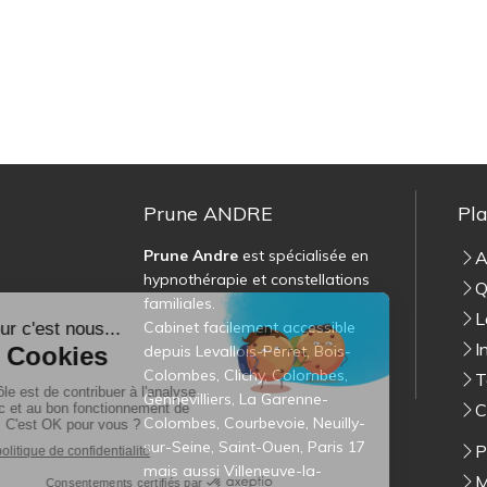
Prune ANDRE
Pla
Prune Andre
est spécialisée en
A
hypnothérapie et constellations
Q
familiales.
L
Cabinet facilement accessible
I
depuis Levallois-Perret, Bois-
Colombes, Clichy, Colombes,
T
Gennevilliers, La Garenne-
C
Colombes, Courbevoie, Neuilly-
sur-Seine, Saint-Ouen, Paris 17
P
mais aussi Villeneuve-la-
M