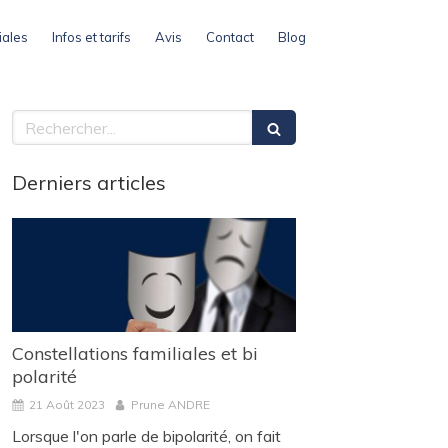
iales
Infos et tarifs
Avis
Contact
Blog
Rechercher
Derniers articles
Constellations familiales et bi
polarité
21 Août 2023
Prune ANDRE
Lorsque l'on parle de bipolarité, on fait