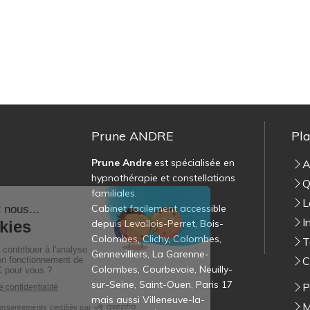
Prune ANDRE
Pla
Prune Andre
est spécialisée en
A
hypnothérapie et constellations
Q
familiales.
L
Cabinet facilement accessible
I
depuis Levallois-Perret, Bois-
Colombes, Clichy, Colombes,
T
Gennevilliers, La Garenne-
C
Colombes, Courbevoie, Neuilly-
sur-Seine, Saint-Ouen, Paris 17
P
mais aussi Villeneuve-la-
M