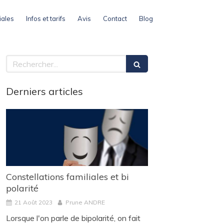
iales
Infos et tarifs
Avis
Contact
Blog
Rechercher
Derniers articles
Constellations familiales et bi
polarité
21 Août 2023
Prune ANDRE
Lorsque l'on parle de bipolarité, on fait