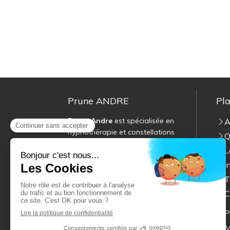
Prune ANDRE
Pla
Prune Andre
est spécialisée en
A
hypnothérapie et constellations
Q
familiales.
L
Cabinet facilement accessible
I
depuis Levallois-Perret, Bois-
Colombes, Clichy, Colombes,
T
Gennevilliers, La Garenne-
C
Colombes, Courbevoie, Neuilly-
sur-Seine, Saint-Ouen, Paris 17
P
mais aussi Villeneuve-la-
M